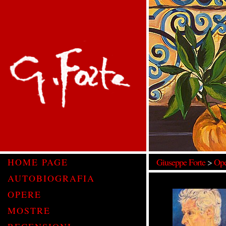
HOME PAGE
Giuseppe Forte
>
Ope
AUTOBIOGRAFIA
OPERE
MOSTRE