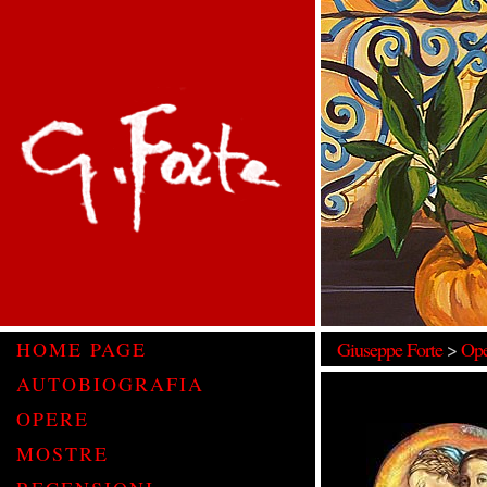
HOME PAGE
Giuseppe Forte
>
Ope
AUTOBIOGRAFIA
OPERE
MOSTRE