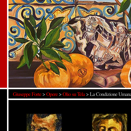
Giuseppe Forte
>
Opere
>
Olio su Tela
>
La Condizione Uman