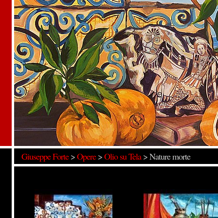
Giuseppe Forte
>
Opere
>
Olio su Tela
>
Nature morte